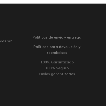
Políticas de envío y entrega
ores.mx
Políticas para devolución y
reembolsos
100% Garantizado
100% Seguro
Envíos garantizados