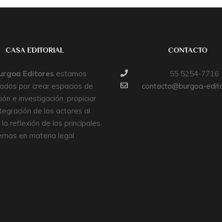
CASA EDITORIAL
CONTACTO
urgoa Editores
estamos
55 5254-7716
sados por crear espacios de
contacto@burgoa-edit
ión e investigación, propiciar
tegración de los actores al
y la reflexión de los principales
emas en materia legal