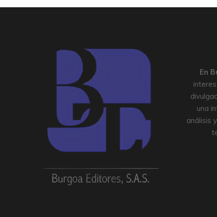
En
B
intere
divulgac
una in
análisis 
t