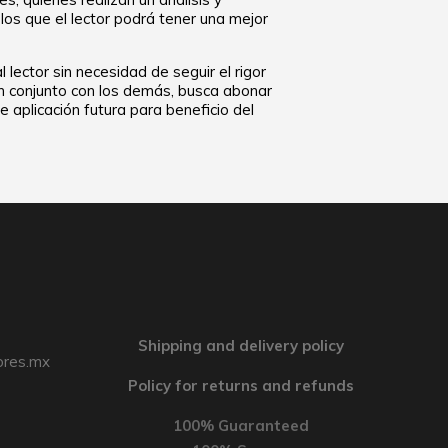
los que el lector podrá tener una mejor
lector sin necesidad de seguir el rigor
 en conjunto con los demás, busca abonar
 aplicación futura para beneficio del
Shipping and delivery policy
ores.mx
Policy for returns and refunds
100% Guaranteed