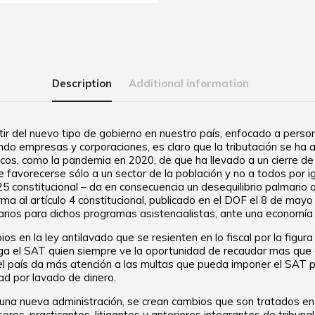
Description
Additional information
r del nuevo tipo de gobierno en nuestro país, enfocado a person
 empresas y corporaciones, es claro que la tributación se ha a
os, como la pandemia en 2020, de que ha llevado a un cierre de
de favorecerse sólo a un sector de la población y no a todos por 
 25 constitucional – da en consecuencia un desequilibrio palmario
rma al artículo 4 constitucional, publicado en el DOF el 8 de ma
ios para dichos programas asistencialistas, ante una economía p
s en la ley antilavado que se resienten en lo fiscal por la figura 
ga el SAT quien siempre ve la oportunidad de recaudar mas que e
l, el país da más atención a las multas que pueda imponer el SAT p
dad por lavado de dinero.
una nueva administración, se crean cambios que son tratados en e
res, practicantes, litigantes y anteriores integrantes de tribunal