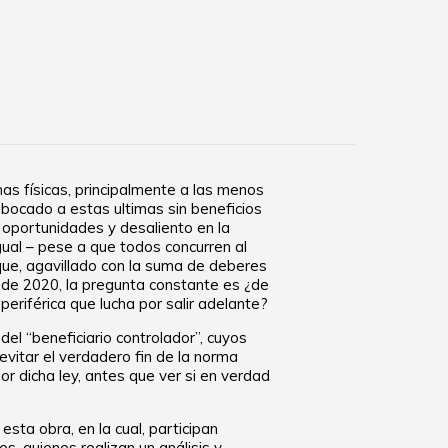
as físicas, principalmente a las menos
bocado a estas ultimas sin beneficios
 oportunidades y desaliento en la
igual – pese a que todos concurren al
 que, agavillado con la suma de deberes
yo de 2020, la pregunta constante es ¿de
eriférica que lucha por salir adelante?
del “beneficiario controlador”, cuyos
vitar el verdadero fin de la norma
or dicha ley, antes que ver si en verdad
sta obra, en la cual, participan
es, quienes realizan un análisis y