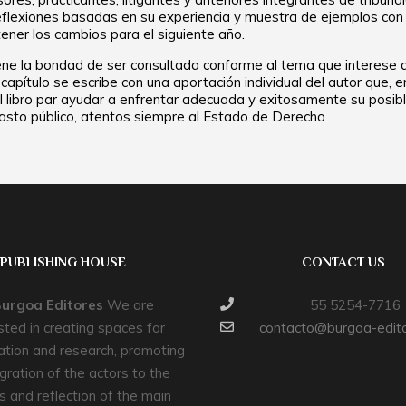
eflexiones basadas en su experiencia y muestra de ejemplos con 
ener los cambios para el siguiente año.
ne la bondad de ser consultada conforme al tema que interese al 
capítulo se escribe con una aportación individual del autor que,
 libro par ayudar a enfrentar adecuada y exitosamente su posible
gasto público, atentos siempre al Estado de Derecho
PUBLISHING HOUSE
CONTACT US
urgoa Editores
We are
55 5254-7716
sted in creating spaces for
contacto@burgoa-edit
ation and research, promoting
gration of the actors to the
s and reflection of the main